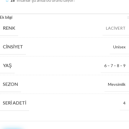
18
İnsanlar şu anda bu ürünü izliyor!
Ek bilgi
RENK
LACİVERT
CINSIYET
Unisex
YAŞ
6 – 7 – 8 – 9
SEZON
Mevsimlik
SERI ADETI
4