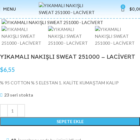
0
MENU
$
0,0
Click to enlarge
YIKAMALI NAKIŞLI SWEAT 251000 – LACİVERT
$
6,55
% 95 COTTON % 5 ELESTAN 1. KALİTE KUMAŞTAM KALIP
23 seri stokta
SEPETE EKLE