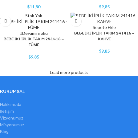
$
11,80
$
9,85
Stok Yok
Sepete Ekle
Devamını oku
BEBE İKİ İPLİK TAKIM 241416 –
BEBE İKİ İPLİK TAKIM 241416 –
KAHVE
FÜME
$
9,85
$
9,85
Load more products
KURUMSAL
Hakkımızda
İletişim
Vizyonumuz
Misyonumuz
Blog