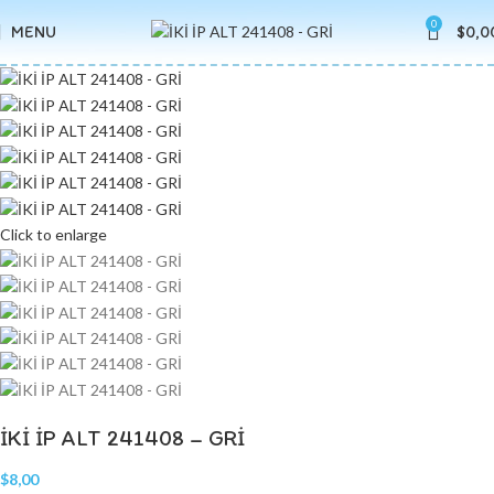
0
MENU
$
0,0
Click to enlarge
İKİ İP ALT 241408 – GRİ
$
8,00