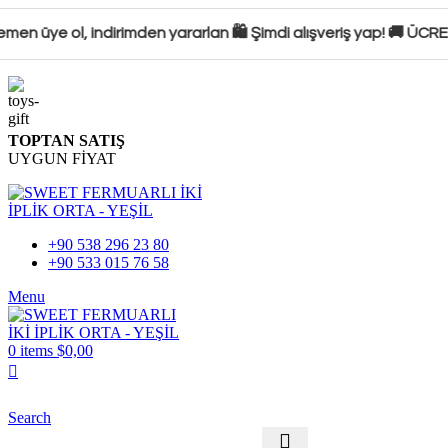
n üye ol, indirimden yararlan 🛍️ Şimdi alışveriş yap! 🚚 ÜCRET
TOPTAN SATIŞ
UYGUN FİYAT
+90 538 296 23 80
+90 533 015 76 58
Menu
0
items
$
0,00
Search