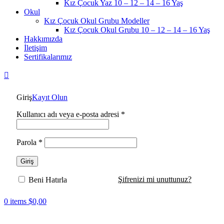
Kız Çocuk Yaz 10 – 12 – 14 – 16 Yaş
Okul
Kız Çocuk Okul Grubu Modeller
Kız Çocuk Okul Grubu 10 – 12 – 14 – 16 Yaş
Hakkımızda
İletişim
Sertifikalarımız
Giriş
Kayıt Olun
Kullanıcı adı veya e-posta adresi
*
Parola
*
Giriş
Şifrenizi mi unuttunuz?
Beni Hatırla
0
items
$
0,00