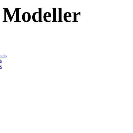
 Modeller
ucts
s
s