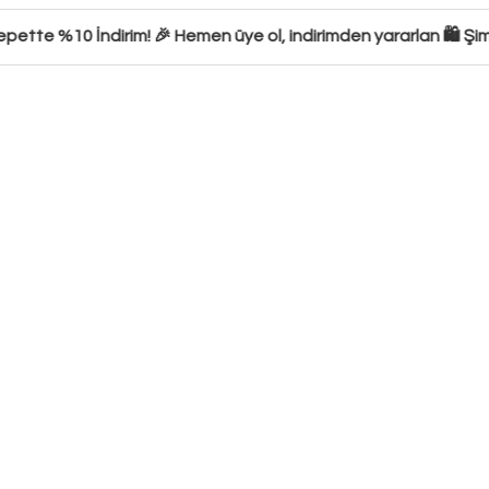
tte %10 İndirim! 🎉 Hemen üye ol, indirimden yararlan 🛍️ Şimd