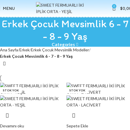
0
MENU
$
0,0
Erkek Çocuk Mevsimlik 6 - 7
- 8 - 9 Yaş
Categories
Ana Sayfa
Erkek
Erkek Çocuk Mevsimlik Modeller
Erkek Çocuk Mevsimlik 6 - 7 - 8 - 9 Yaş
STOK YOK
STOK YOK
STOK YOK
STOK YOK
Devamını oku
Sepete Ekle