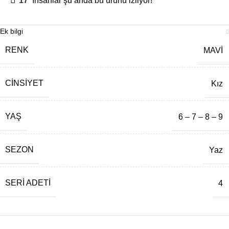
17
İnsanlar şu anda bu ürünü izliyor!
Ek bilgi
RENK
MAVİ
CINSIYET
Kız
YAŞ
6 – 7 – 8 – 9
SEZON
Yaz
SERI ADETI
4