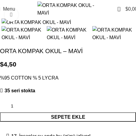
0
Menu
$
0,0
Click to enlarge
ORTA KOMPAK OKUL – MAVİ
$
4,50
%95 COTTON % 5 LYCRA
35 seri stokta
SEPETE EKLE