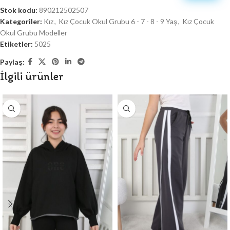
Stok kodu:
890212502507
Kategoriler:
Kız
,
Kız Çocuk Okul Grubu 6 - 7 - 8 - 9 Yaş
,
Kız Çocuk
Okul Grubu Modeller
Etiketler:
5025
Paylaş:
İlgili ürünler