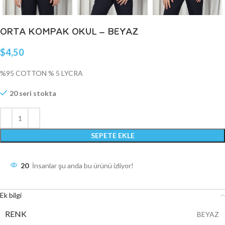
ORTA KOMPAK OKUL – BEYAZ
$
4,50
%95 COTTON % 5 LYCRA
20 seri stokta
SEPETE EKLE
20
İnsanlar şu anda bu ürünü izliyor!
Ek bilgi
RENK
BEYAZ