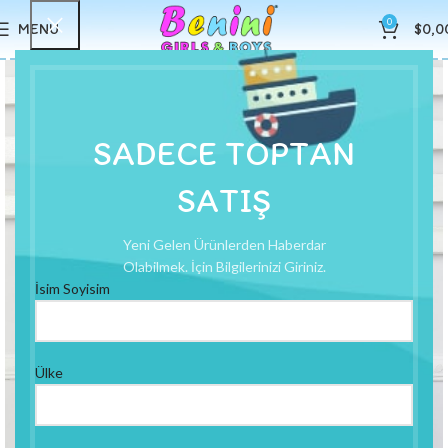
0
MENU
$
0,0
SADECE TOPTAN
SATIŞ
Yeni Gelen Ürünlerden Haberdar
Olabilmek. İçin Bilgilerinizi Giriniz.
İsim Soyisim
Ülke