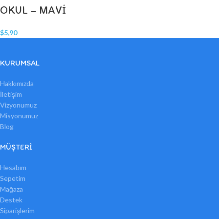
OKUL – MAVİ
$
5,90
KURUMSAL
Hakkımızda
İletişim
Vizyonumuz
Misyonumuz
Blog
MÜŞTERI
Hesabım
Sepetim
Mağaza
Destek
Siparişlerim