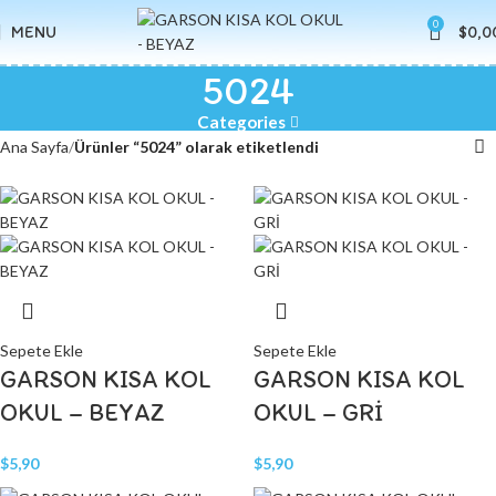
0
MENU
$
0,0
5024
Categories
Ana Sayfa
Ürünler “5024” olarak etiketlendi
Sepete Ekle
Sepete Ekle
GARSON KISA KOL
GARSON KISA KOL
OKUL – BEYAZ
OKUL – GRİ
$
5,90
$
5,90