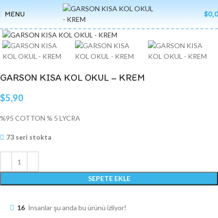
MENU
$
0,
Click to enlarge
GARSON KISA KOL OKUL – KREM
$
5,90
%95 COTTON % 5 LYCRA
73 seri stokta
SEPETE EKLE
16
İnsanlar şu anda bu ürünü izliyor!