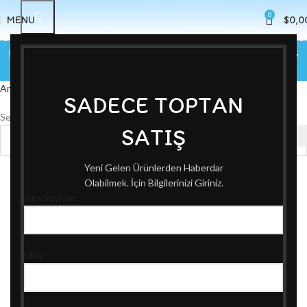
0
MENU
$
0,0
Unisex Çocuk Yaz Modeller
Categories
Ana Sayfa
Unisex Çocuk Yaz Modeller
SADECE TOPTAN
Seçiminizle eşleşen ürün bulunamadı.
SATIŞ
Yeni Gelen Ürünlerden Haberdar
Olabilmek. İçin Bilgilerinizi Giriniz.
İsim Soyisim
Ülke