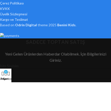
Çerez Politikası
KVKK
Üyelik Sözleşmesi
Kargo ve Teslimat
Based on
Odrin Digital
theme
2025
Benini Kids
.
SADECE TOPTAN SATIŞ
Yeni Gelen Ürünlerden Haberdar Olabilmek. İçin Bilgilerinizi
Giriniz.
İsim Soyisim
0
Shop
My account
Cart
Ülke
Telefon