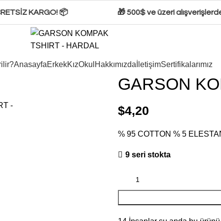
CRETSİZ KARGO! 📦
🎁 500$ ve üzeri alışverişlerde 
ilir?
Anasayfa
Erkek
Kız
Okul
Hakkımızda
İletişim
Sertifikalarımız
GARSON KO
$
4,20
% 95 COTTON % 5 ELESTA
9 seri stokta