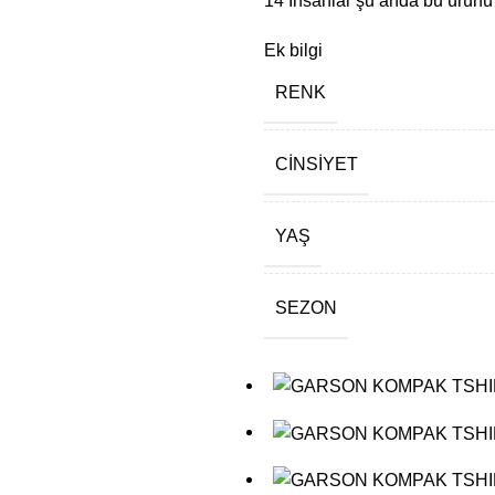
14
İnsanlar şu anda bu ürünü i
Ek bilgi
RENK
CINSIYET
YAŞ
SEZON
SERI ADETI