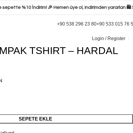
sepette %10 İndirim! 🎉 Hemen üye ol, indirimden yararlan 🛍️ Ş
+90 538 296 23 80
+90 533 015 76 
Login / Register
MPAK TSHIRT – HARDAL
N
SEPETE EKLE