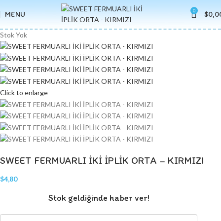
0
MENU
$
0,0
Stok Yok
Click to enlarge
SWEET FERMUARLI İKİ İPLİK ORTA – KIRMIZI
$
4,80
Stok geldiğinde haber ver!