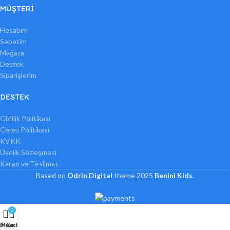
MÜŞTERI
Hesabım
Sepetim
Mağaza
Destek
Siparişlerim
DESTEK
Gizlilik Politikası
Çerez Politikası
KVKK
Üyelik Sözleşmesi
Kargo ve Teslimat
Based on
Odrin Digital
theme
2025
Benini Kids
.
0
Shop
My account
Cart