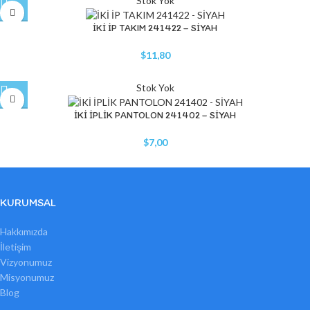
Stok Yok
İKİ İP TAKIM 241422 – SİYAH
$
11,80
Stok Yok
İKİ İPLİK PANTOLON 241402 – SİYAH
$
7,00
KURUMSAL
Hakkımızda
İletişim
Vizyonumuz
Misyonumuz
Blog