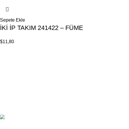
Sepete Ekle
İKİ İP TAKIM 241422 – FÜME
$
11,80
Based on
Odrin Digital
theme
2025
Benini Kids
.