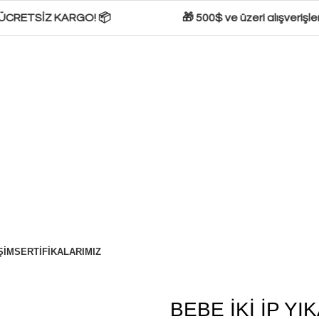
 ÜCRETSİZ KARGO! 📦
🎁 500$ ve üzeri alışverişlerd
ŞIM
SERTIFIKALARIMIZ
BEBE İKİ İP YI