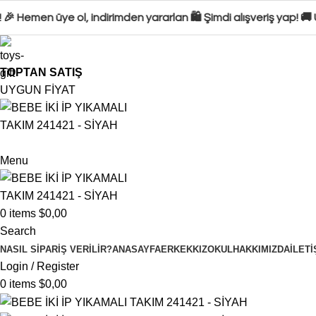
 Hemen üye ol, indirimden yararlan 🛍️ Şimdi alışveriş yap! 🚚
TOPTAN SATIŞ
UYGUN FİYAT
Menu
0
items
$
0,00
Search
NASIL SIPARIŞ VERILIR?
ANASAYFA
ERKEK
KIZ
OKUL
HAKKIMIZDA
İLETI
Login / Register
0
items
$
0,00