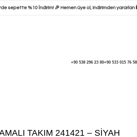
e sepette %10 İndirim! 🎉 Hemen üye ol, indirimden yararlan 🛍️
+90 538 296 23 80
+90 533 015 76 58
KAMALI TAKIM 241421 – SİYAH