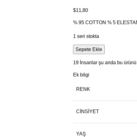
$
11,80
% 95 COTTON % 5 ELESTA
1 seri stokta
Sepete Ekle
19
İnsanlar şu anda bu ürünü i
Ek bilgi
RENK
CINSIYET
YAŞ