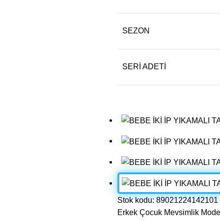
SEZON
SERI ADETI
Stok kodu:
89021224142101
Erkek Çocuk Mevsimlik Model