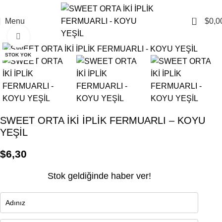
0
Menu
$
0,0
Click to enlarge
STOK YOK
SWEET ORTA İKİ İPLİK FERMUARLI – KOYU
YEŞİL
$
6,30
Stok geldiğinde haber ver!