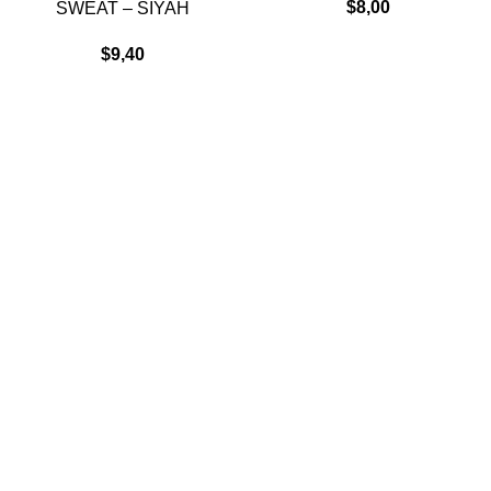
$
8,00
SWEAT – SİYAH
$
9,40
Kurumsal