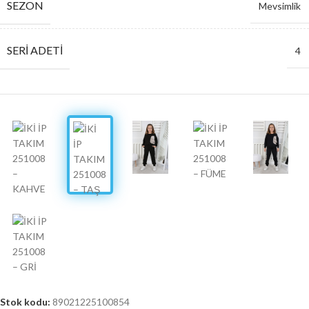
SEZON
Mevsimlik
SERI ADETI
4
Stok kodu:
89021225100854