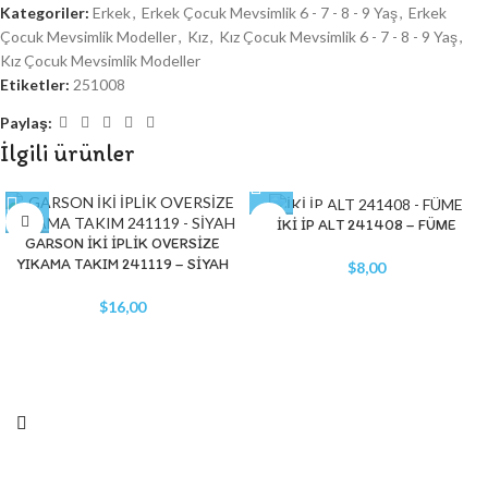
Kategoriler:
Erkek
,
Erkek Çocuk Mevsimlik 6 - 7 - 8 - 9 Yaş
,
Erkek
Çocuk Mevsimlik Modeller
,
Kız
,
Kız Çocuk Mevsimlik 6 - 7 - 8 - 9 Yaş
,
Kız Çocuk Mevsimlik Modeller
Etiketler:
251008
Paylaş:
İlgili ürünler
STOK YOK
İKİ İP ALT 241408 – FÜME
GARSON İKİ İPLİK OVERSİZE
YIKAMA TAKIM 241119 – SİYAH
$
8,00
$
16,00