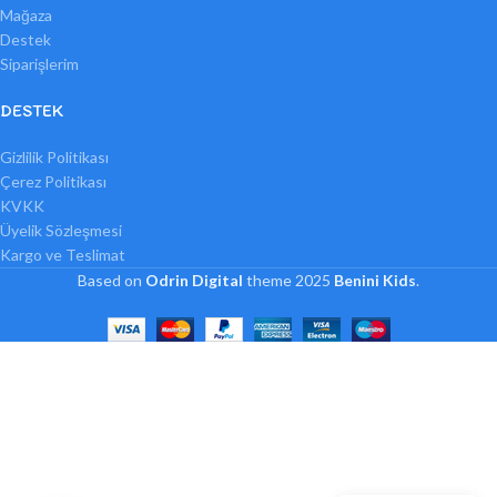
Mağaza
Destek
Siparişlerim
DESTEK
Gizlilik Politikası
Çerez Politikası
KVKK
Üyelik Sözleşmesi
Kargo ve Teslimat
Based on
Odrin Digital
theme
2025
Benini Kids
.