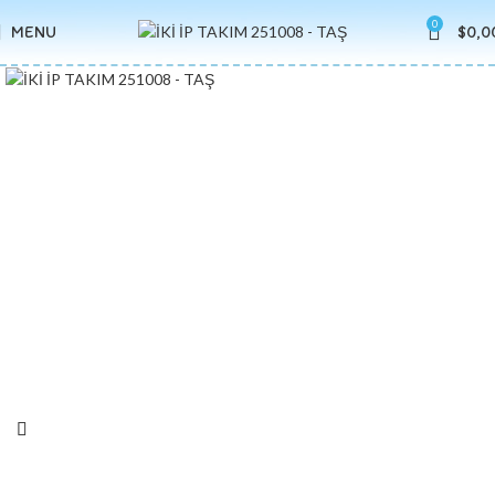
0
MENU
$
0,0