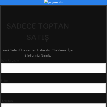
SADECE TOPTAN
SATIŞ
Yeni Gelen Ürünlerden Haberdar Olabilmek. İçin
Bilgilerinizi Giriniz.
İsim Soyisim
Ülke
Telefon