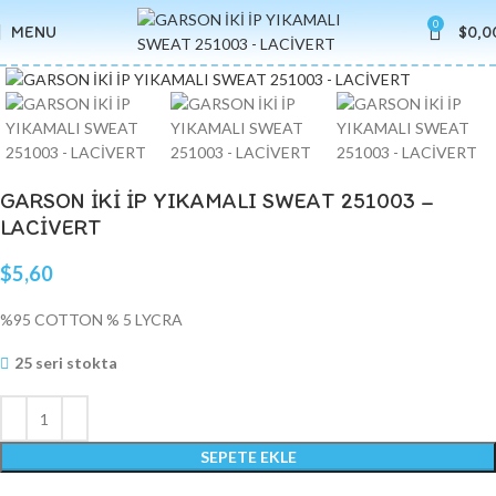
0
MENU
$
0,0
Click to enlarge
GARSON İKİ İP YIKAMALI SWEAT 251003 –
LACİVERT
$
5,60
%95 COTTON % 5 LYCRA
25 seri stokta
SEPETE EKLE