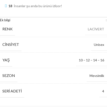
18
İnsanlar şu anda bu ürünü izliyor!
Ek bilgi
RENK
LACİVERT
CINSIYET
Unisex
YAŞ
10 – 12 – 14 – 16
SEZON
Mevsimlik
SERI ADETI
4