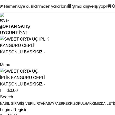
0
0
0
 Hemen üye ol, indirimden yararlan 🛍️ Şimdi alışveriş yap! 🚚
TOPTAN SATIŞ
UYGUN FİYAT
Menu
$
0,00
Search
NASIL SIPARIŞ VERILIR?
ANASAYFA
ERKEK
KIZ
OKUL
HAKKIMIZDA
İLETI
Login / Register