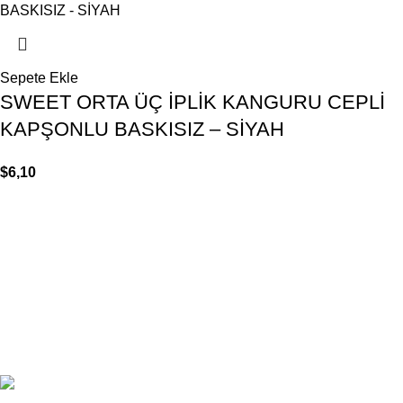
Sepete Ekle
SWEET ORTA ÜÇ İPLİK KANGURU CEPLİ
KAPŞONLU BASKISIZ – SİYAH
$
6,10
Based on
Odrin Digital
theme
2025
Benini Kids
.