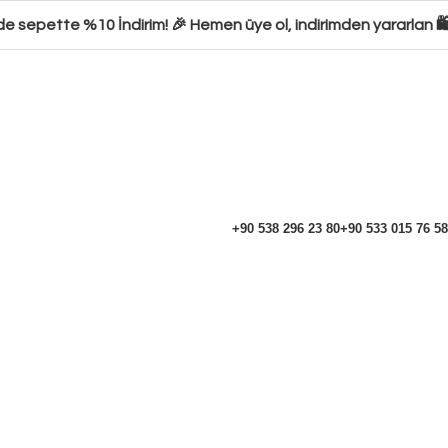
e sepette %10 İndirim! 🎉 Hemen üye ol, indirimden yararlan 🛍️
+90 538 296 23 80
+90 533 015 76 58