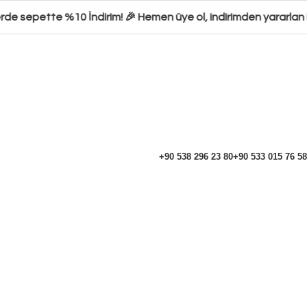
rde sepette %10 İndirim! 🎉 Hemen üye ol, indirimden yararlan 
+90 538 296 23 80
+90 533 015 76 58