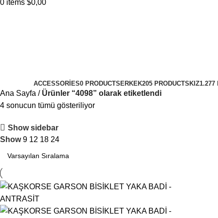
0
items
$
0,00
ACCESSORIES
0 PRODUCTS
ERKEK
205 PRODUCTS
KIZ
1.27
Ana Sayfa
Ürünler “4098” olarak etiketlendi
4 sonucun tümü gösteriliyor
Show sidebar
Show
9
12
18
24