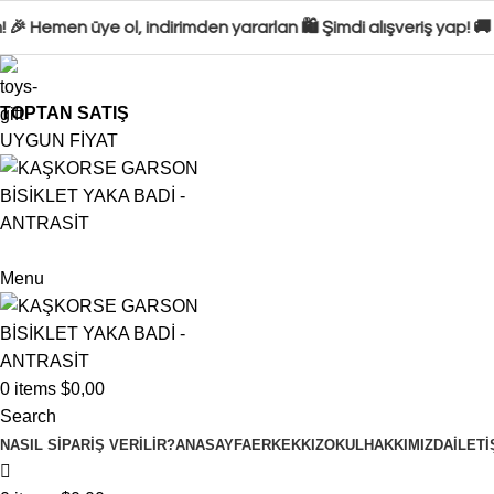
 🎉 Hemen üye ol, indirimden yararlan 🛍️ Şimdi alışveriş yap! 
TOPTAN SATIŞ
UYGUN FİYAT
Menu
0
items
$
0,00
Search
NASIL SIPARIŞ VERILIR?
ANASAYFA
ERKEK
KIZ
OKUL
HAKKIMIZDA
İLETI