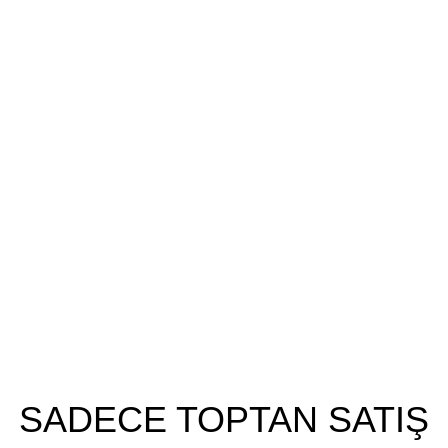
Kurumsal
Hakkımızda
İletişim
Vizyonumuz
Misyonumuz
Blog
SADECE TOPTAN SATIŞ