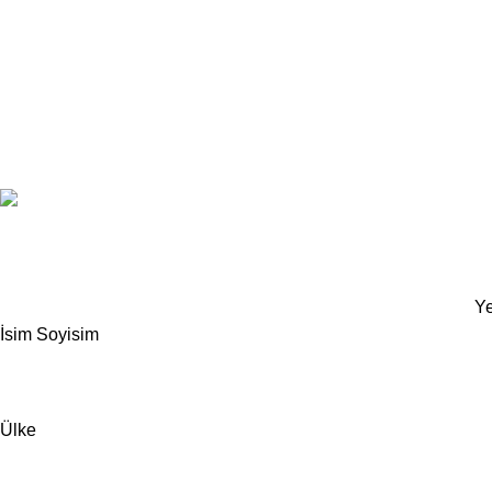
Based on
Odrin Digital
theme
2025
Benini Kids
.
Ye
İsim Soyisim
Ülke