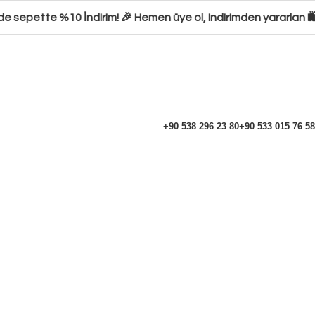
de sepette %10 İndirim! 🎉 Hemen üye ol, indirimden yararlan 🛍
+90 538 296 23 80
+90 533 015 76 58