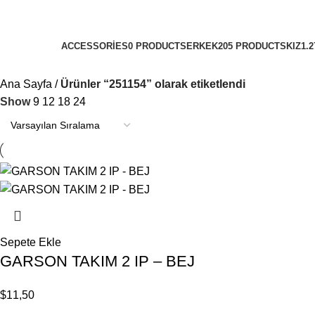
251154
Categories
ACCESSORIES
0 PRODUCTS
ERKEK
205 PRODUCTS
KIZ
1.
Ana Sayfa
Ürünler “251154” olarak etiketlendi
Show
9
12
18
24
Sepete Ekle
GARSON TAKIM 2 IP – BEJ
$
11,50