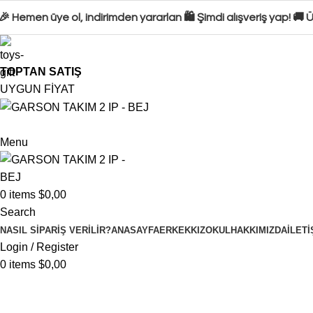
 Hemen üye ol, indirimden yararlan 🛍️ Şimdi alışveriş yap! 
TOPTAN SATIŞ
UYGUN FİYAT
Menu
0
items
$
0,00
Search
NASIL SIPARIŞ VERILIR?
ANASAYFA
ERKEK
KIZ
OKUL
HAKKIMIZDA
İLETI
Login / Register
0
items
$
0,00