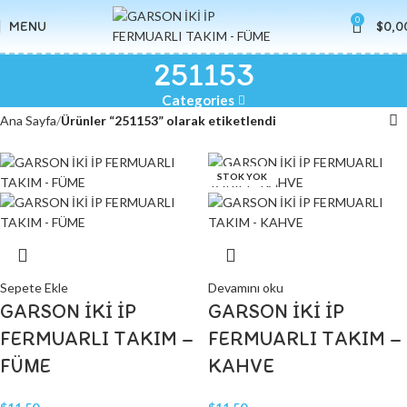
0
MENU
$
0,0
251153
Categories
Ana Sayfa
Ürünler “251153” olarak etiketlendi
STOK YOK
STOK YOK
Sepete Ekle
Devamını oku
GARSON İKİ İP
GARSON İKİ İP
FERMUARLI TAKIM –
FERMUARLI TAKIM –
FÜME
KAHVE