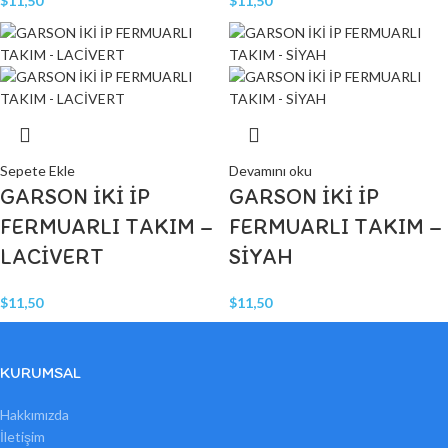
$
11,50
$
11,50
Sepete Ekle
Devamını oku
GARSON İKİ İP
GARSON İKİ İP
FERMUARLI TAKIM –
FERMUARLI TAKIM –
LACİVERT
SİYAH
$
11,50
$
11,50
KURUMSAL
Hakkımızda
İletişim