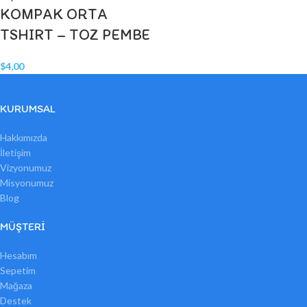
KOMPAK ORTA
TSHIRT – TOZ PEMBE
$
4,00
KURUMSAL
Hakkımızda
İletişim
Vizyonumuz
Misyonumuz
Blog
MÜŞTERI
Hesabım
Sepetim
Mağaza
Destek