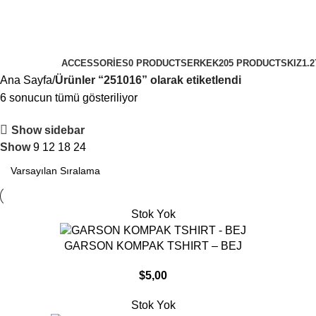
251016
Categories
ACCESSORIES
0 PRODUCTS
ERKEK
205 PRODUCTS
KIZ
1.
Ana Sayfa
Ürünler “251016” olarak etiketlendi
6 sonucun tümü gösteriliyor
Show sidebar
Show
9
12
18
24
Stok Yok
DEVAMINI OKU
GARSON KOMPAK TSHIRT – BEJ
$
5,00
Stok Yok