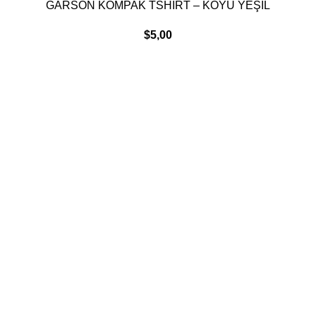
SEPETE EKLE
GARSON KOMPAK TSHIRT – KOYU YEŞİL
$
5,00
Kurumsal
Hakkımızda