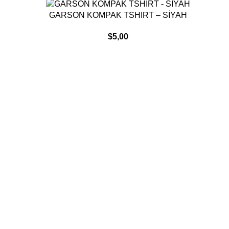
DEVAMINI OKU
GARSON KOMPAK TSHIRT – SİYAH
$
5,00
Müşteri
DESTEK
Hesabım
Gizlilik Politikası