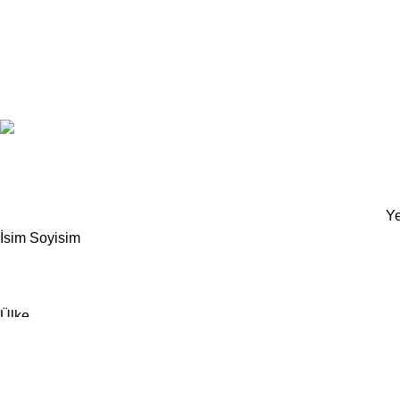
Based on
Odrin Digital
theme
2025
Benini Kids
.
Ye
İsim Soyisim
Ülke
Telefon