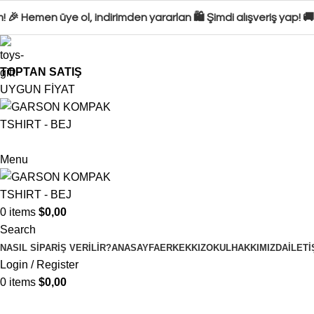
 🎉 Hemen üye ol, indirimden yararlan 🛍️ Şimdi alışveriş yap! 
TOPTAN SATIŞ
UYGUN FİYAT
Menu
0
items
$
0,00
Search
NASIL SIPARIŞ VERILIR?
ANASAYFA
ERKEK
KIZ
OKUL
HAKKIMIZDA
İLETI
Login / Register
0
items
$
0,00