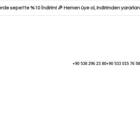
erde sepette %10 İndirim! 🎉 Hemen üye ol, indirimden yararlan 
+90 538 296 23 80
+90 533 015 76 58