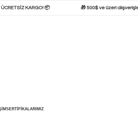
🚚 ÜCRETSİZ KARGO! 📦
🎁 500$ ve üzeri alışverişl
ŞIM
SERTIFIKALARIMIZ