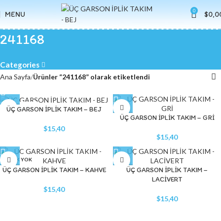
0
MENU
$
0,0
241168
Categories
Ana Sayfa
Ürünler “241168” olarak etiketlendi
STOK YOK
ÜÇ GARSON İPLİK TAKIM – BEJ
ÜÇ GARSON İPLİK TAKIM – GRİ
$
15,40
$
15,40
STOK YOK
ÜÇ GARSON İPLİK TAKIM – KAHVE
ÜÇ GARSON İPLİK TAKIM –
LACİVERT
$
15,40
$
15,40