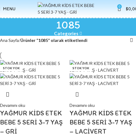
0
MENU
$
0,0
1085
Categories
Ana Sayfa
Ürünler “1085” olarak etiketlendi
STOK YOK
STOK YOK
Devamını oku
Devamını oku
YAĞMUR KİDS ETEK
YAĞMUR KİDS ETEK
BEBE 5 SERİ 3-7 YAŞ
BEBE 5 SERİ 3-7 YAŞ
– GRİ
– LACİVERT