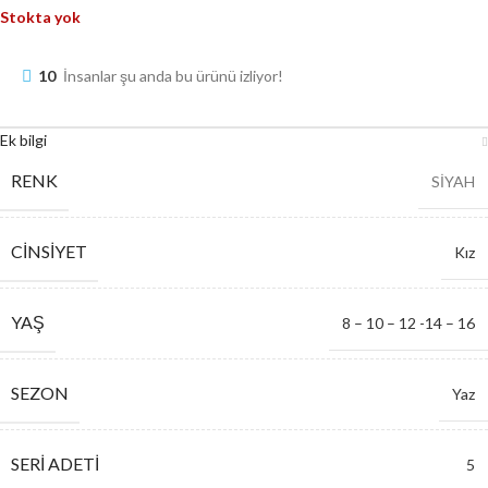
Stokta yok
10
İnsanlar şu anda bu ürünü izliyor!
Ek bilgi
RENK
SİYAH
CINSIYET
Kız
YAŞ
8 – 10 – 12 -14 – 16
SEZON
Yaz
SERI ADETI
5