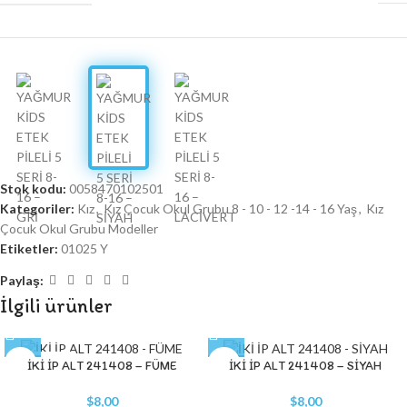
Stok kodu:
0058470102501
Kategoriler:
Kız
,
Kız Çocuk Okul Grubu 8 - 10 - 12 -14 - 16 Yaş
,
Kız
Çocuk Okul Grubu Modeller
Etiketler:
01025 Y
Paylaş:
İlgili ürünler
STOK YOK
İKİ İP ALT 241408 – FÜME
İKİ İP ALT 241408 – SİYAH
$
8,00
$
8,00