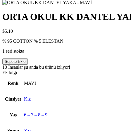
ORTA OKUL KK DANTEL YA
$
5,10
% 95 COTTON % 5 ELESTAN
1 seri stokta
ORTA
Sepete Ekle
OKUL
10
İnsanlar şu anda bu ürünü izliyor!
KK
Ek bilgi
DANTEL
YAKA
Renk
MAVİ
-
MAVİ
seri
Cinsiyet
Kız
Yaş
6 – 7 – 8 – 9
Sezon
Yaz