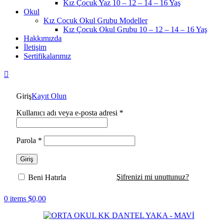
Kız Çocuk Yaz 10 – 12 – 14 – 16 Yaş
Okul
Kız Çocuk Okul Grubu Modeller
Kız Çocuk Okul Grubu 10 – 12 – 14 – 16 Yaş
Hakkımızda
İletişim
Sertifikalarımız
Giriş
Kayıt Olun
Gerekli
Kullanıcı adı veya e-posta adresi
*
Gerekli
Parola
*
Giriş
Şifrenizi mi unuttunuz?
Beni Hatırla
0
items
$
0,00