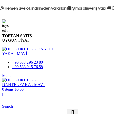
 Hemen üye ol, indirimden yararlan 🛍️ Şimdi alışveriş yap! 🚚 
TOPTAN SATIŞ
UYGUN FİYAT
+90 538 296 23 80
+90 533 015 76 58
Menu
0
items
$
0,00
Search