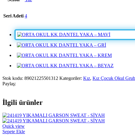
Seri Adeti
4
Stok kodu:
89021225501312
Kategoriler:
Kız
,
Kız Çocuk Okul Grubu 
Paylaş:
İlgili ürünler
Quick view
Sepete Ekle