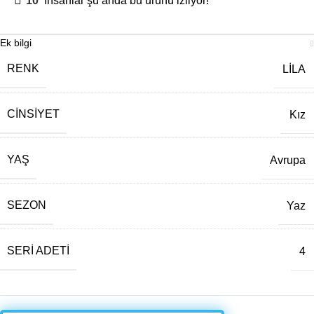
10
İnsanlar şu anda bu ürünü izliyor!
Ek bilgi
RENK
LİLA
CINSIYET
Kız
YAŞ
Avrupa
SEZON
Yaz
SERI ADETI
4