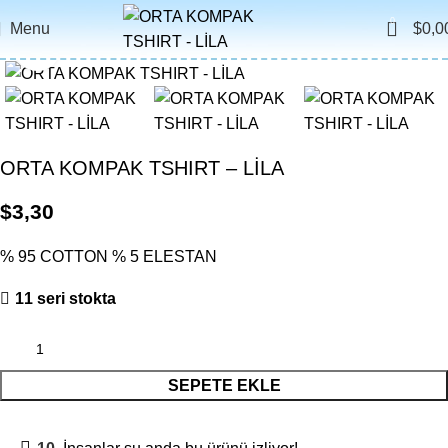
0
Menu
$
0,0
Click to enlarge
ORTA KOMPAK TSHIRT – LİLA
$
3,30
% 95 COTTON % 5 ELESTAN
11 seri stokta
SEPETE EKLE