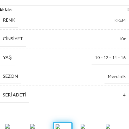
Ek bilgi
RENK
KREM
CINSIYET
Kız
YAŞ
10 – 12 – 14 – 16
SEZON
Mevsimlik
SERI ADETI
4