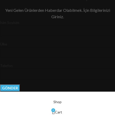
Yeni Gelen Ürünlerden Haberdar Olabilmek. İçin Bilgilerinizi
Giriniz.
İsim Soyisim
Ülke
Telefon
Shop
0
Cart