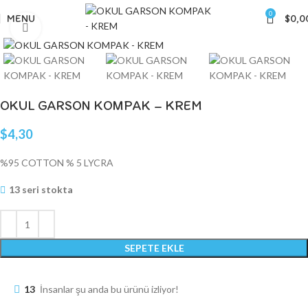
0
MENU
$
0,0
Click to enlarge
OKUL GARSON KOMPAK – KREM
$
4,30
%95 COTTON % 5 LYCRA
13 seri stokta
SEPETE EKLE
13
İnsanlar şu anda bu ürünü izliyor!