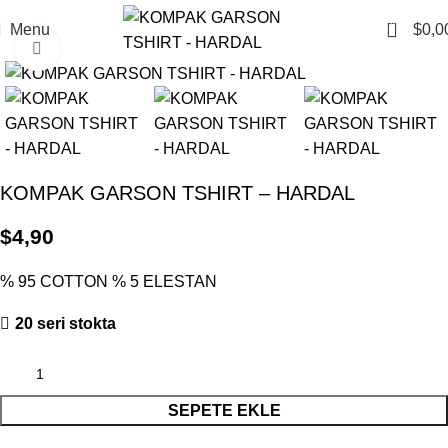
0
Menu
$
0,0
Click to enlarge
KOMPAK GARSON TSHIRT – HARDAL
$
4,90
% 95 COTTON % 5 ELESTAN
20 seri stokta
SEPETE EKLE