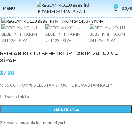
0
MENU
$
0,0
Click to enlarge
REGLAN KOLLU BEBE İKİ İP TAKIM 241423 –
SİYAH
$
7,80
% 95 COTTON % 5 ELESTAN 1. KALİTE KUMAŞTAM KALIP
1 seri stokta
SEPETE EKLE
20
İnsanlar şu anda bu ürünü izliyor!