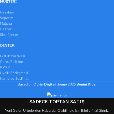
MÜŞTERI
Hesabım
Sepetim
Mağaza
Destek
Siparişlerim
DESTEK
Gizlilik Politikası
Çerez Politikası
KVKK
Üyelik Sözleşmesi
Kargo ve Teslimat
Based on
Odrin Digital
theme
2025
Benini Kids
.
SADECE TOPTAN SATIŞ
Yeni Gelen Ürünlerden Haberdar Olabilmek. İçin Bilgilerinizi Giriniz.