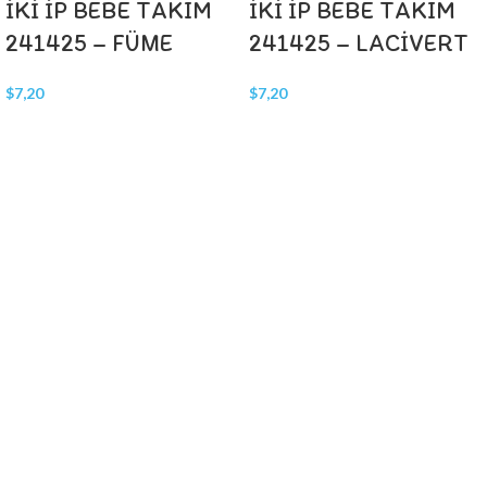
İKİ İP BEBE TAKIM
İKİ İP BEBE TAKIM
241425 – FÜME
241425 – LACİVERT
$
7,20
$
7,20