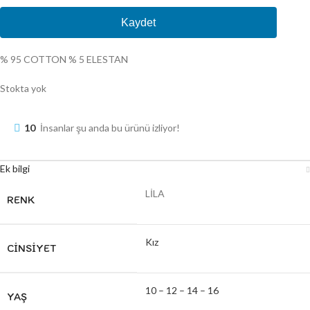
Kaydet
% 95 COTTON % 5 ELESTAN
Stokta yok
10
İnsanlar şu anda bu ürünü izliyor!
Ek bilgi
LİLA
RENK
Kız
CINSIYET
10 – 12 – 14 – 16
YAŞ