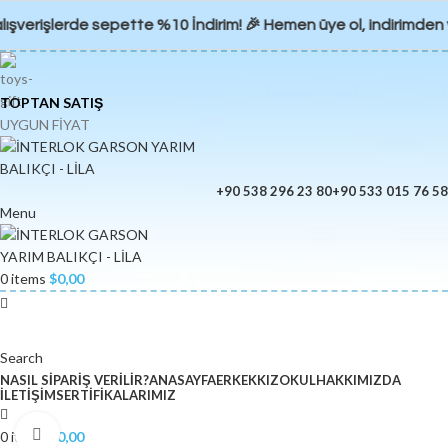
lışverişlerde sepette %10 İndirim! 🎉 Hemen üye ol, indirimden
TOPTAN SATIŞ
UYGUN FİYAT
+90 538 296 23 80
+90 533 015 76 58
Menu
0
items
$
0,00
Search
NASIL SIPARIŞ VERILIR?
ANASAYFA
ERKEK
KIZ
OKUL
HAKKIMIZDA
İLETIŞIM
SERTIFIKALARIMIZ
Click to enlarge
0
items
$
0,00