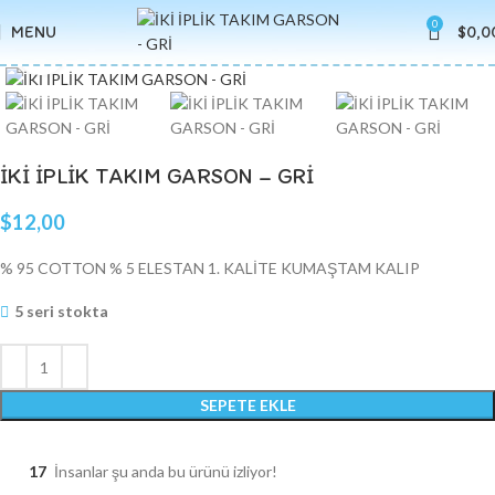
0
MENU
$
0,0
Click to enlarge
İKİ İPLİK TAKIM GARSON – GRİ
$
12,00
% 95 COTTON % 5 ELESTAN 1. KALİTE KUMAŞTAM KALIP
5 seri stokta
SEPETE EKLE
17
İnsanlar şu anda bu ürünü izliyor!