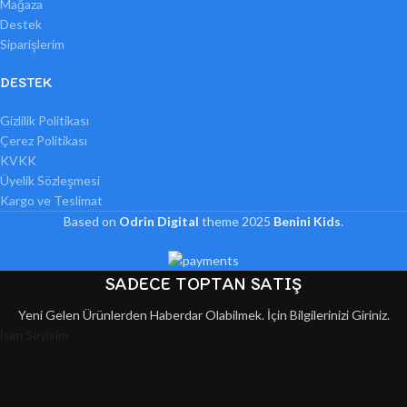
Mağaza
Destek
Siparişlerim
DESTEK
Gizlilik Politikası
Çerez Politikası
KVKK
Üyelik Sözleşmesi
Kargo ve Teslimat
Based on
Odrin Digital
theme
2025
Benini Kids
.
SADECE TOPTAN SATIŞ
Yeni Gelen Ürünlerden Haberdar Olabilmek. İçin Bilgilerinizi Giriniz.
İsim Soyisim