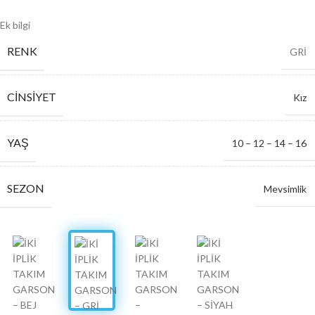
Ek bilgi
RENK
GRİ
CINSIYET
Kız
YAŞ
10 – 12 – 14 – 16
SEZON
Mevsimlik
SERI ADETI
4