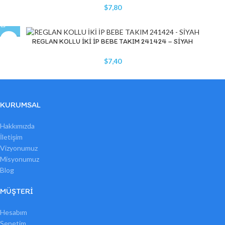
$
7,80
REGLAN KOLLU İKİ İP BEBE TAKIM 241424 – SİYAH
$
7,40
KURUMSAL
Hakkımızda
İletişim
Vizyonumuz
Misyonumuz
Blog
MÜŞTERI
Hesabım
Sepetim