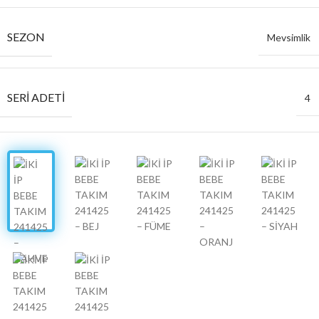
SEZON
Mevsimlik
SERI ADETI
4