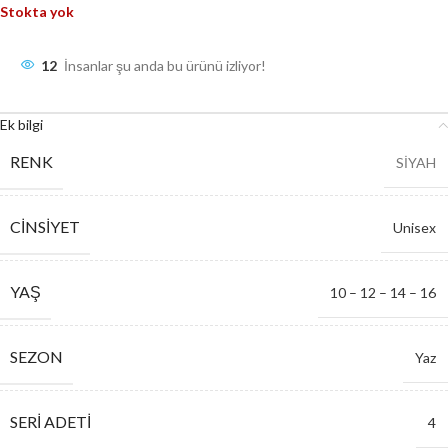
Stokta yok
12
İnsanlar şu anda bu ürünü izliyor!
Ek bilgi
RENK
SİYAH
CINSIYET
Unisex
YAŞ
10 – 12 – 14 – 16
SEZON
Yaz
SERI ADETI
4