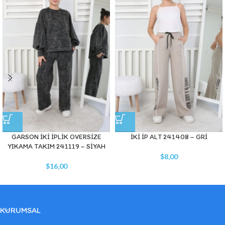
GARSON İKİ İPLİK OVERSİZE
İKİ İP ALT 241408 – GRİ
YIKAMA TAKIM 241119 – SİYAH
$
8,00
$
16,00
KURUMSAL