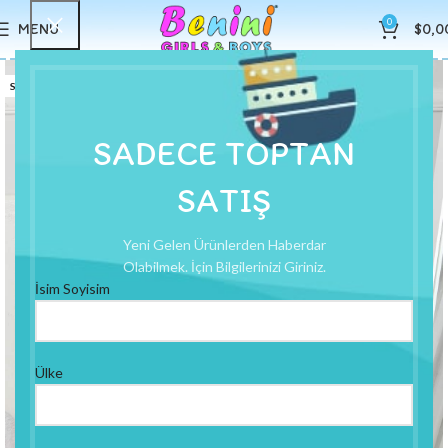
0
MENU
$
0,0
STOK YOK
SADECE TOPTAN
SATIŞ
Yeni Gelen Ürünlerden Haberdar
Olabilmek. İçin Bilgilerinizi Giriniz.
İsim Soyisim
Ülke