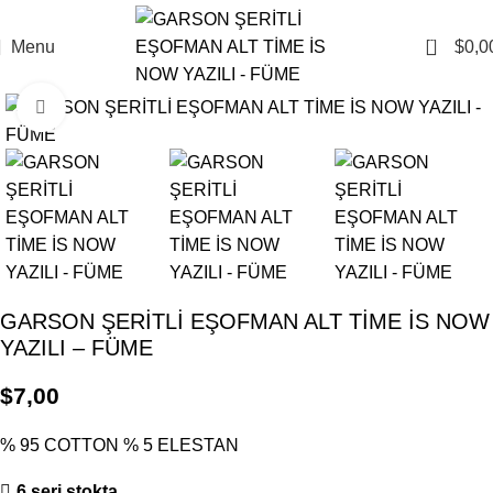
0
Menu
$
0,0
Click to enlarge
GARSON ŞERİTLİ EŞOFMAN ALT TİME İS NOW
YAZILI – FÜME
$
7,00
% 95 COTTON % 5 ELESTAN
6 seri stokta