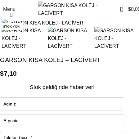
0
Menu
$
0,0
Click to enlarge
STOK YOK
GARSON KISA KOLEJ – LACİVERT
$
7,10
Stok geldiğinde haber ver!