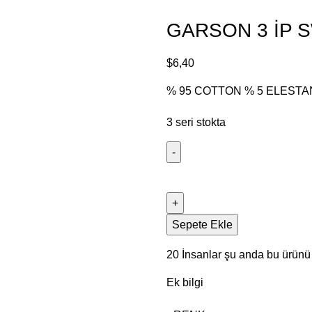
GARSON 3 İP 
$
6,40
% 95 COTTON % 5 ELESTA
3 seri stokta
Sepete Ekle
20
İnsanlar şu anda bu ürünü i
Ek bilgi