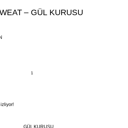
SWEAT – GÜL KURUSU
N
zliyor!
GÜL KURUSU