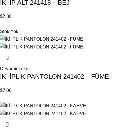
İKİ İP ALT 241418 – BEJ
$
7,30
Stok Yok
Devamını oku
İKİ İPLİK PANTOLON 241402 – FÜME
$
7,00