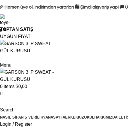
Hemen üye ol, indirimden yararlan 🛍️ Şimdi alışveriş yap! 🚚 
TOPTAN SATIŞ
UYGUN FİYAT
Menu
0
items
$
0,00
Search
NASIL SIPARIŞ VERILIR?
ANASAYFA
ERKEK
KIZ
OKUL
HAKKIMIZDA
İLETI
Login / Register