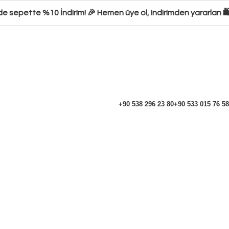
 sepette %10 İndirim! 🎉 Hemen üye ol, indirimden yararlan 🛍️ 
+90 538 296 23 80
+90 533 015 76 58