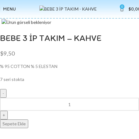
0
MENU
$
0,0
Click to enlarge
BEBE 3 İP TAKIM – KAHVE
$
9,50
% 95 COTTON % 5 ELESTAN
7 seri stokta
Sepete Ekle