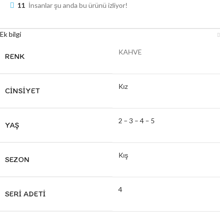
11
İnsanlar şu anda bu ürünü izliyor!
Ek bilgi
KAHVE
RENK
Kız
CINSIYET
2 – 3 – 4 – 5
YAŞ
Kış
SEZON
4
SERI ADETI