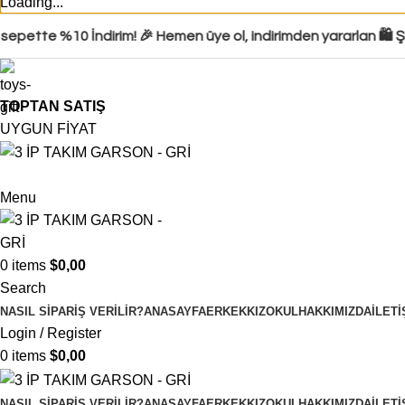
Loading...
pette %10 İndirim! 🎉 Hemen üye ol, indirimden yararlan 🛍️ Şim
TOPTAN SATIŞ
UYGUN FİYAT
Menu
0
items
$
0,00
Search
NASIL SIPARIŞ VERILIR?
ANASAYFA
ERKEK
KIZ
OKUL
HAKKIMIZDA
İLETI
Login / Register
0
items
$
0,00
NASIL SIPARIŞ VERILIR?
ANASAYFA
ERKEK
KIZ
OKUL
HAKKIMIZDA
İLETI