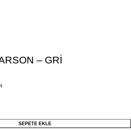
GARSON – GRİ
N
SEPETE EKLE