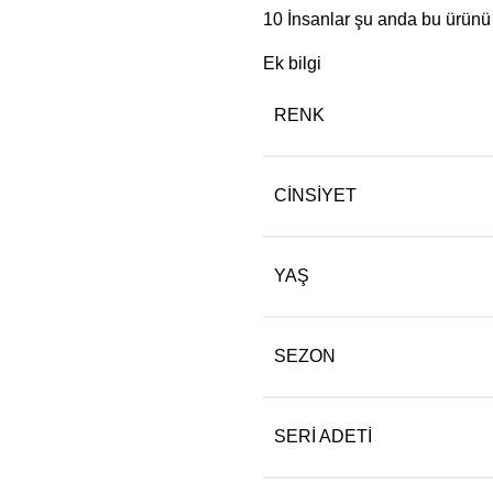
10
İnsanlar şu anda bu ürünü i
Ek bilgi
RENK
CINSIYET
YAŞ
SEZON
SERI ADETI