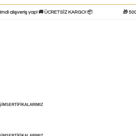
di alışveriş yap! 🚚 ÜCRETSİZ KARGO! 📦
🎁 500$ v
ŞIM
SERTIFIKALARIMIZ
ŞIM
SERTIFIKALARIMIZ