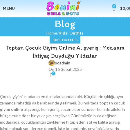
0
MENU
$
0,0
Blog
Home
Kids' Outfits
KIDS' OUTFITS
Toptan Çocuk Giyim Online Alışverişi: Modanın
İhtiyaç Duyduğu Yıldızlar
odadmin
On 16 Şubat 2025
0
Çocuk giyimi, modanın en özel alanlarından biri. Küçüklerin şıklığı, aynı
zamanda rahatlığı da beraberinde getirmeli. Bu noktada
toptan çocuk
giyim online
alışverişi, hem geniş seçenekler sunuyor hem de ailelerin
bütçelerine dost bir yaklaşım sergiliyor. Günümüzün hızla değişen
modasında, çocuklarımızın zevklerine hitap eden stil ve kalite arayışı
içinde olmak son derece önemli. İşte bu nedenle, çevrimiçi alışveriş