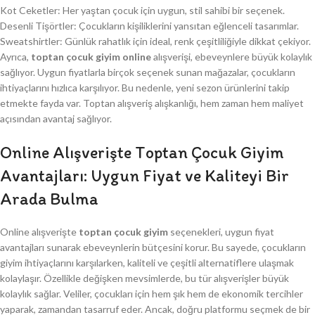
Kot Ceketler: Her yaştan çocuk için uygun, stil sahibi bir seçenek.
Desenli Tişörtler: Çocukların kişiliklerini yansıtan eğlenceli tasarımlar.
Sweatshirtler: Günlük rahatlık için ideal, renk çeşitliliğiyle dikkat çekiyor.
Ayrıca,
toptan çocuk giyim online
alışverişi, ebeveynlere büyük kolaylık
sağlıyor. Uygun fiyatlarla birçok seçenek sunan mağazalar, çocukların
ihtiyaçlarını hızlıca karşılıyor. Bu nedenle, yeni sezon ürünlerini takip
etmekte fayda var. Toptan alışveriş alışkanlığı, hem zaman hem maliyet
açısından avantaj sağlıyor.
Online Alışverişte Toptan Çocuk Giyim
Avantajları: Uygun Fiyat ve Kaliteyi Bir
Arada Bulma
Online alışverişte
toptan çocuk giyim
seçenekleri, uygun fiyat
avantajları sunarak ebeveynlerin bütçesini korur. Bu sayede, çocukların
giyim ihtiyaçlarını karşılarken, kaliteli ve çeşitli alternatiflere ulaşmak
kolaylaşır. Özellikle değişken mevsimlerde, bu tür alışverişler büyük
kolaylık sağlar. Veliler, çocukları için hem şık hem de ekonomik tercihler
yaparak, zamandan tasarruf eder. Ancak, doğru platformu seçmek de bir