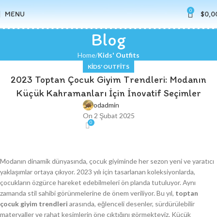
0
MENU
$
0,0
Blog
Home
Kids' Outfits
KIDS' OUTFITS
2023 Toptan Çocuk Giyim Trendleri: Modanın
Küçük Kahramanları İçin İnovatif Seçimler
odadmin
On 2 Şubat 2025
0
Modanın dinamik dünyasında, çocuk giyiminde her sezon yeni ve yaratıcı
yaklaşımlar ortaya çıkıyor. 2023 yılı için tasarlanan koleksiyonlarda,
çocukların özgürce hareket edebilmeleri ön planda tutuluyor. Aynı
zamanda stil sahibi görünmelerine de önem veriliyor. Bu yıl,
toptan
çocuk giyim trendleri
arasında, eğlenceli desenler, sürdürülebilir
materyaller ve rahat kesimlerin öne çıktığını görmekteyiz. Küçük