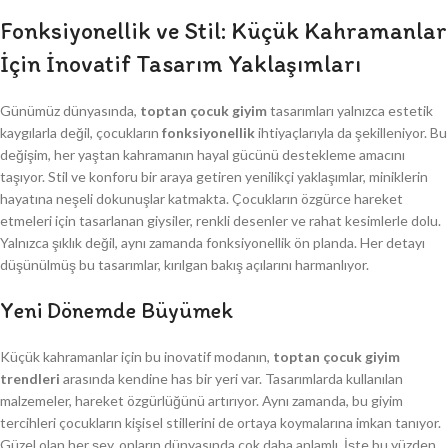
Fonksiyonellik ve Stil: Küçük Kahramanlar
İçin İnovatif Tasarım Yaklaşımları
Günümüz dünyasında,
toptan çocuk giyim
tasarımları yalnızca estetik
kaygılarla değil, çocukların
fonksiyonellik
ihtiyaçlarıyla da şekilleniyor. Bu
değişim, her yaştan kahramanın hayal gücünü destekleme amacını
taşıyor. Stil ve konforu bir araya getiren yenilikçi yaklaşımlar, miniklerin
hayatına neşeli dokunuşlar katmakta. Çocukların özgürce hareket
etmeleri için tasarlanan giysiler, renkli desenler ve rahat kesimlerle dolu.
Yalnızca şıklık değil, aynı zamanda fonksiyonellik ön planda. Her detayı
düşünülmüş bu tasarımlar, kırılgan bakış açılarını harmanlıyor.
Yeni Dönemde Büyümek
Küçük kahramanlar için bu inovatif modanın,
toptan çocuk giyim
trendleri
arasında kendine has bir yeri var. Tasarımlarda kullanılan
malzemeler, hareket özgürlüğünü artırıyor. Aynı zamanda, bu giyim
tercihleri çocukların kişisel stillerini de ortaya koymalarına imkan tanıyor.
Güzel olan her şey, onların dünyasında çok daha anlamlı. İşte bu yüzden,