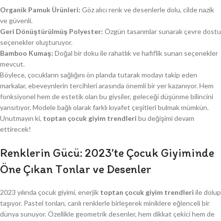
Organik Pamuk Ürünleri:
Göz alıcı renk ve desenlerle dolu, cilde nazik
ve güvenli.
Geri Dönüştürülmüş Polyester:
Özgün tasarımlar sunarak çevre dostu
seçenekler oluşturuyor.
Bamboo Kumaş:
Doğal bir doku ile rahatlık ve hafiflik sunan seçenekler
mevcut.
Böylece, çocukların sağlığını ön planda tutarak modayı takip eden
markalar, ebeveynlerin tercihleri arasında önemli bir yer kazanıyor. Hem
fonksiyonel hem de estetik olan bu giysiler, geleceği düşünme bilincini
yansıtıyor. Modele bağlı olarak farklı kıyafet çeşitleri bulmak mümkün.
Unutmayın ki,
toptan çocuk giyim trendleri
bu değişimi devam
ettirecek!
Renklerin Gücü: 2023’te Çocuk Giyiminde
Öne Çıkan Tonlar ve Desenler
2023 yılında çocuk giyimi, enerjik
toptan çocuk giyim trendleri
ile dolup
taşıyor. Pastel tonları, canlı renklerle birleşerek miniklere eğlenceli bir
dünya sunuyor. Özellikle geometrik desenler, hem dikkat çekici hem de