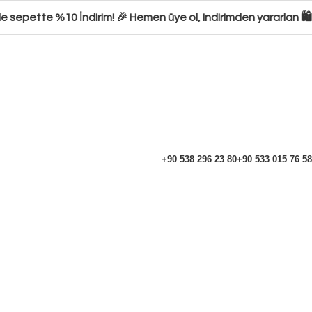
sepette %10 İndirim! 🎉 Hemen üye ol, indirimden yararlan 🛍️ Ş
+90 538 296 23 80
+90 533 015 76 58