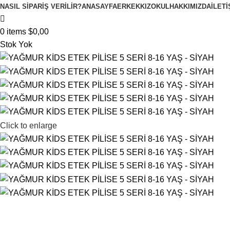
NASIL SIPARIŞ VERILIR?
ANASAYFA
ERKEK
KIZ
OKUL
HAKKIMIZDA
İLETI
0
items
$
0,00
Stok Yok
Click to enlarge