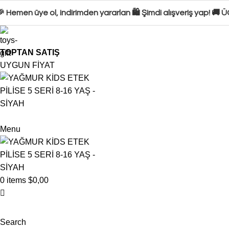
Hemen üye ol, indirimden yararlan 🛍️ Şimdi alışveriş yap! 🚚 Ü
TOPTAN SATIŞ
UYGUN FİYAT
Menu
0
items
$
0,00
Search