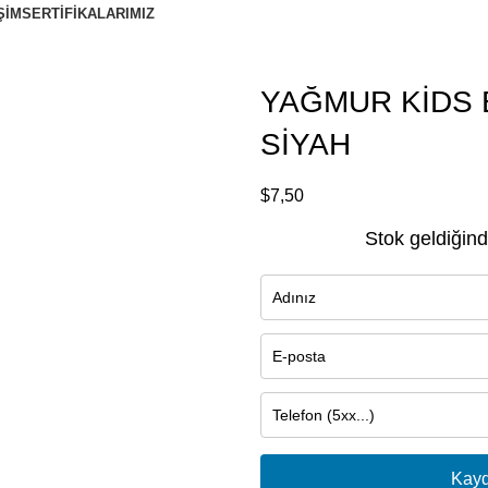
ŞIM
SERTIFIKALARIMIZ
YAĞMUR KİDS E
SİYAH
$
7,50
Stok geldiğind
Kayd