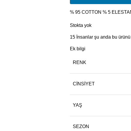
% 95 COTTON % 5 ELESTA
Stokta yok
15
İnsanlar şu anda bu ürünü i
Ek bilgi
RENK
CINSIYET
YAŞ
SEZON