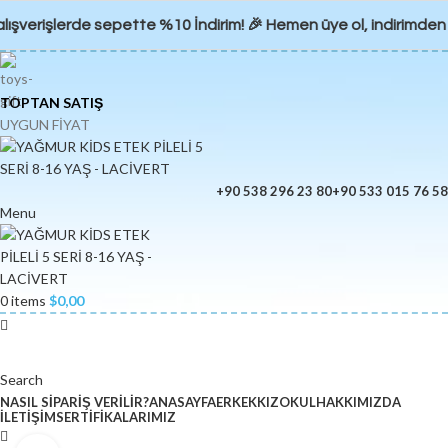
alışverişlerde sepette %10 İndirim! 🎉 Hemen üye ol, indirimden
TOPTAN SATIŞ
UYGUN FİYAT
+90 538 296 23 80
+90 533 015 76 58
Menu
0
items
$
0,00
Search
NASIL SIPARIŞ VERILIR?
ANASAYFA
ERKEK
KIZ
OKUL
HAKKIMIZDA
İLETIŞIM
SERTIFIKALARIMIZ