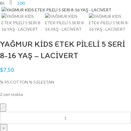
Click to enlarge
0
items
$
0,00
YAĞMUR KİDS ETEK PİLELİ 5 SERİ
8-16 YAŞ – LACİVERT
$
7,50
% 95 COTTON % 5 ELESTAN
2 seri stokta