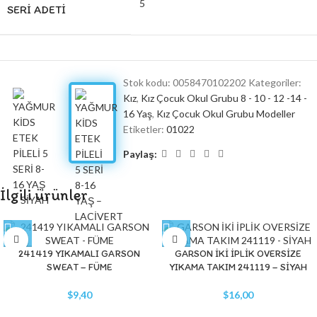
5
SERI ADETI
Stok kodu:
0058470102202
Kategoriler:
Kız
,
Kız Çocuk Okul Grubu 8 - 10 - 12 -14 -
16 Yaş
,
Kız Çocuk Okul Grubu Modeller
Etiketler:
01022
Paylaş:
İlgili ürünler
241419 YIKAMALI GARSON
GARSON İKİ İPLİK OVERSİZE
SWEAT – FÜME
YIKAMA TAKIM 241119 – SİYAH
$
9,40
$
16,00