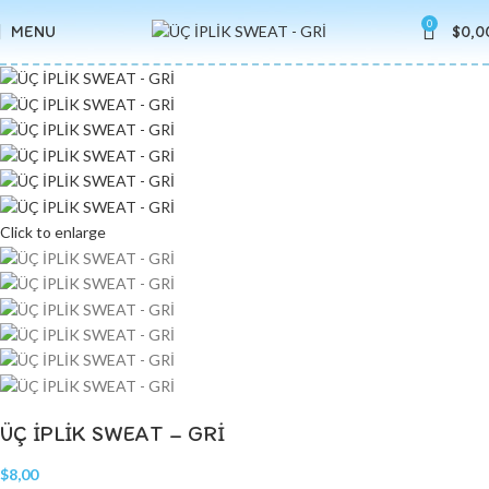
0
MENU
$
0,0
Click to enlarge
ÜÇ İPLİK SWEAT – GRİ
$
8,00