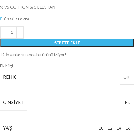
% 95 COTTON % 5 ELESTAN
6 seri stokta
SEPETE EKLE
19
İnsanlar şu anda bu ürünü izliyor!
Ek bilgi
RENK
GRİ
CINSIYET
Kız
YAŞ
10 – 12 – 14 – 16