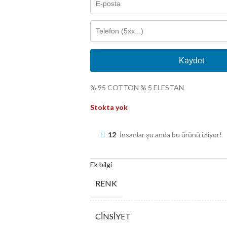
Kaydet
% 95 COTTON % 5 ELESTAN
Stokta yok
12
İnsanlar şu anda bu ürünü izliyor!
Ek bilgi
RENK
CINSIYET