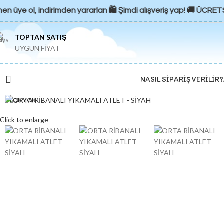
n üye ol, indirimden yararlan 🛍️ Şimdi alışveriş yap! 🚚 ÜCRET
TOPTAN SATIŞ
UYGUN FİYAT
NASIL SIPARIŞ VERILIR?
STOK YOK
Click to enlarge