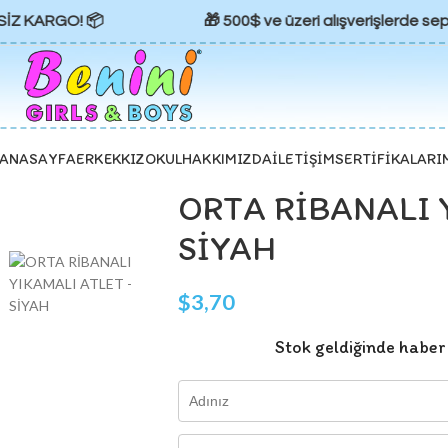
SİZ KARGO! 📦
🎁 500$ ve üzeri alışverişlerde sepe
ANASAYFA
ERKEK
KIZ
OKUL
HAKKIMIZDA
İLETIŞIM
SERTIFIKALARI
ORTA RİBANALI 
SİYAH
$
3,70
Stok geldiğinde haber