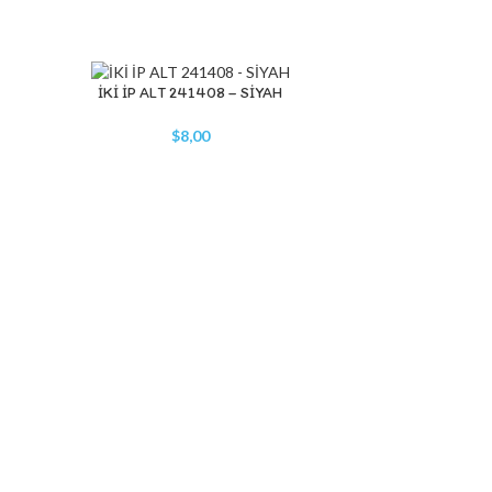
İKİ İP ALT 241408 – SİYAH
SEPETE EKLE
$
8,00