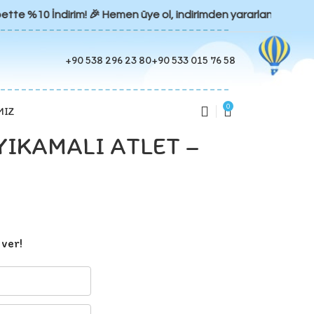
tte %10 İndirim! 🎉 Hemen üye ol, indirimden yararlan 🛍️ Şimd
+90 538 296 23 80
+90 533 015 76 58
0
MIZ
YIKAMALI ATLET –
 ver!