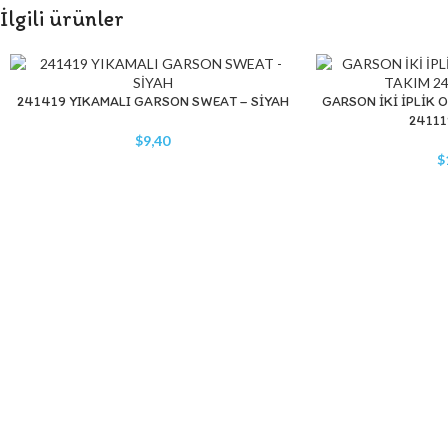
İlgili ürünler
241419 YIKAMALI GARSON SWEAT – SİYAH
GARSON İKİ İPLİK 
SEPETE EKLE
SEPETE EKLE
24111
$
9,40
$