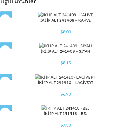
İlgili ürünler
STOK YOK
İKİ İP ALT 241408 – KAHVE
$
8,00
İKİ İP ALT 241409 – SİYAH
$
8,15
STOK YOK
İKİ İP ALT 241410 – LACİVERT
$
6,90
İKİ İP ALT 241418 – BEJ
$
7,30