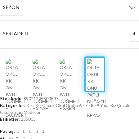
SEZON
Yaz
SERI ADETI
4
Stok kodu:
89021225500507
Kategoriler:
Kız
,
Kız Çocuk Okul Grubu 6 - 7 - 8 - 9 Yaş
,
Kız Çocuk
Okul Grubu Modeller
Etiketler:
255005
Paylaş: