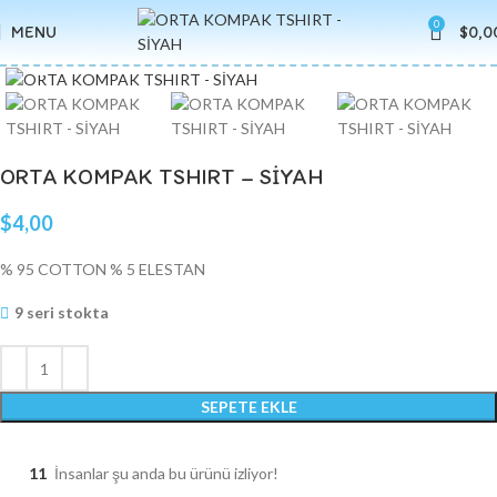
0
MENU
$
0,0
Click to enlarge
ORTA KOMPAK TSHIRT – SİYAH
$
4,00
% 95 COTTON % 5 ELESTAN
9 seri stokta
SEPETE EKLE
11
İnsanlar şu anda bu ürünü izliyor!