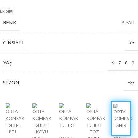
Ek bilgi
RENK
SİYAH
CINSIYET
Kız
YAŞ
6 – 7 – 8 – 9
SEZON
Yaz
SERI ADETI
4