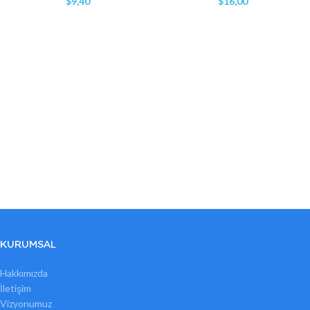
$
9,40
$
16,00
KURUMSAL
Hakkımızda
İletişim
Vizyonumuz