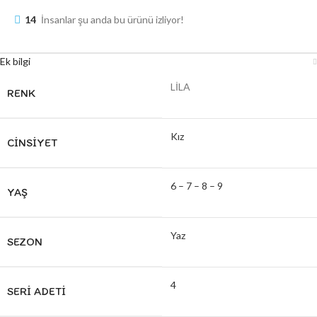
14
İnsanlar şu anda bu ürünü izliyor!
Ek bilgi
LİLA
RENK
Kız
CINSIYET
6 – 7 – 8 – 9
YAŞ
Yaz
SEZON
4
SERI ADETI