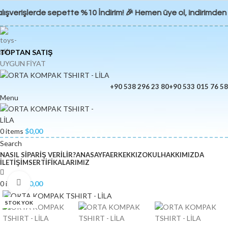
alışverişlerde sepette %10 İndirim! 🎉 Hemen üye ol, indirimden
TOPTAN SATIŞ
UYGUN FİYAT
+90 538 296 23 80
+90 533 015 76 58
Menu
0
items
$
0,00
Search
NASIL SIPARIŞ VERILIR?
ANASAYFA
ERKEK
KIZ
OKUL
HAKKIMIZDA
İLETIŞIM
SERTIFIKALARIMIZ
Click to enlarge
0
items
$
0,00
STOK YOK