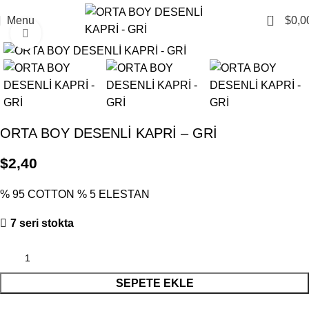
0
Menu
$
0,0
Click to enlarge
ORTA BOY DESENLİ KAPRİ – GRİ
$
2,40
% 95 COTTON % 5 ELESTAN
7 seri stokta
SEPETE EKLE