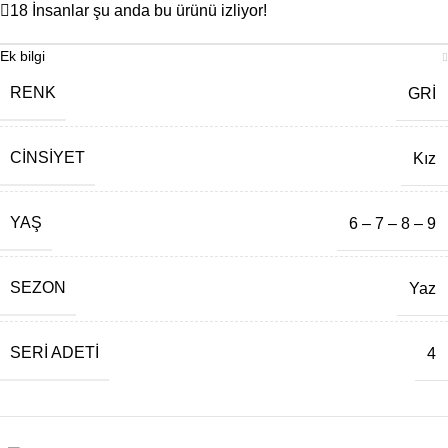
18
İnsanlar şu anda bu ürünü izliyor!
Ek bilgi
RENK
GRİ
CINSIYET
Kız
YAŞ
6 – 7 – 8 – 9
SEZON
Yaz
SERI ADETI
4