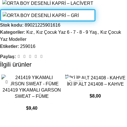
Stok kodu:
89021225901616
Kategoriler:
Kız
,
Kız Çocuk Yaz 6 - 7 - 8 - 9 Yaş
,
Kız Çocuk
Yaz Modeller
Etiketler:
259016
Paylaş:
İlgili ürünler
STOK YOK
İKİ İP ALT 241408 – KAHVE
241419 YIKAMALI GARSON
$
8,00
SWEAT – FÜME
$
9,40